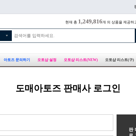
1,249,816
현재 총
개 의 상품을 제공하
아토즈 문의하기
오토샵 설정
오토샵 리스트(NEW)
오토샵 리스트(구)
도매아토즈 판매사 로그인
판
로