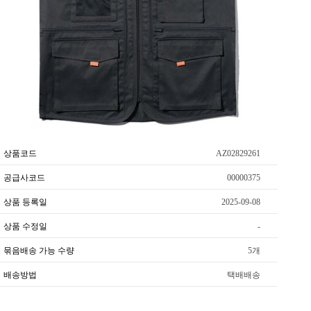
상품코드
AZ02829261
공급사코드
00000375
상품 등록일
2025-09-08
상품 수정일
-
묶음배송 가능 수량
5개
배송방법
택배배송