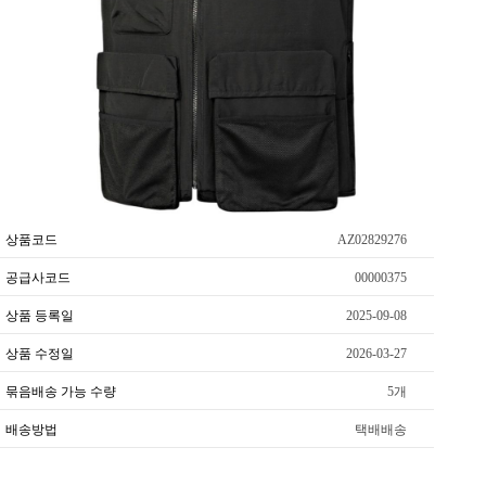
상품코드
AZ02829276
공급사코드
00000375
상품 등록일
2025-09-08
상품 수정일
2026-03-27
묶음배송 가능 수량
5개
배송방법
택배배송