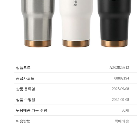
상품코드
AZ02829312
공급사코드
00002194
상품 등록일
2025-09-08
상품 수정일
2025-09-08
묶음배송 가능 수량
30개
배송방법
택배배송