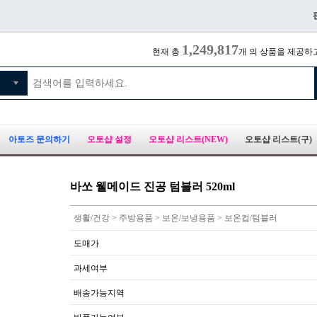
1,249,817
현재 총
개 의 상품을 제공하
아토즈 문의하기
오토샵 설정
오토샵 리스트(NEW)
오토샵 리스트(구)
바쏘 웰메이드 진공 텀블러 520ml
생활/건강 > 주방용품 > 보온/보냉용품 > 보온컵/텀블러
도매가
과세여부
배송가능지역